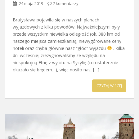
24 maja 2019
7 komentarzy
Bratysława pojawiła się w naszych planach
wyjazdowych z kilku powodów. Najważniejszymi były
przede wszystkim niewielka odległość (ok. 380 km od
naszego miejsca zamieszkania), niewygórowane ceny
hoteli oraz chyba głównie nasz “głód” wyjazdu
. Kilka
dni wcześniej zrezygnowaliśmy ze względu na
niespokojną Etnę z wylotu na Sycylię (co ostatecznie
okazało się błędem…), więc nosiło nas, […]
CZYTAJ WIĘCEJ