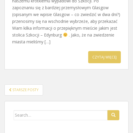
naszemu krótkiemu wypadowi do Szkocji. Po
zapoznaniu się z bardziej przemysłowym Glasgow
(opisanym we wpisie Glasgow – co zwiedzić w dwa dni?)
przenosimy się na wschodnie wybrzeże, aby przekazać
Wam kilka informacji o przepięknym mieście jakim jest
stolica Szkocji – Edynburg
. Jako, że na zwiedzenie
miasta mieliśmy […]
CZYTAJ WIĘCEJ
STARSZE POSTY
NAWIGACJA POSTÓW
Search for: