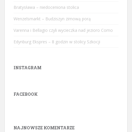
Bratysława – niedoceniona stolica
Wenzelsmarkt – Budziszyn zimową porą
Varenna i Bellagio czyli wycieczka nad jezioro Como
Edynburg Ekspres – 8 godzin w stolicy Szkocji
INSTAGRAM
FACEBOOK
W
or
dP
re
ss
ga
ll
er
y
pl
ug
in
NAJNOWSZE KOMENTARZE