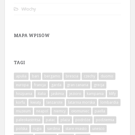
Włochy
MAPA WPISÓW
TAGI
apulia
bari
bergamo
brescia
czechy
duomo
europa
francja
garda
gran canaria
grecja
hiszpania
italia
jaskinia
jezioro
kampania
klify
korfu
kwiaty
lanzarote
latarnia morska
lombardia
muzeum
neapol
niemcy
ołomuniec
paella
paleokastritsa
pałac
plaża
podróże
podziemia
polska
rugia
sardina
stare miasto
unesco