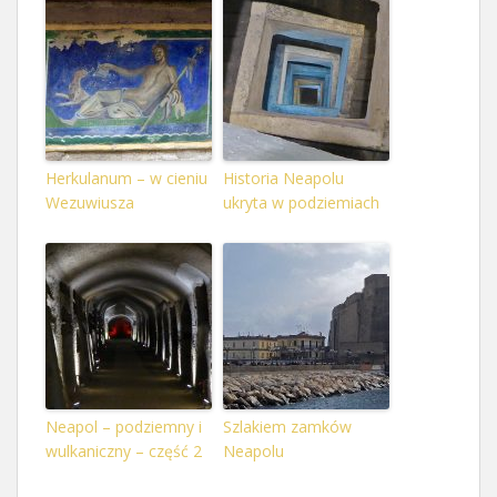
Herkulanum – w cieniu
Historia Neapolu
Wezuwiusza
ukryta w podziemiach
Neapol – podziemny i
Szlakiem zamków
wulkaniczny – część 2
Neapolu