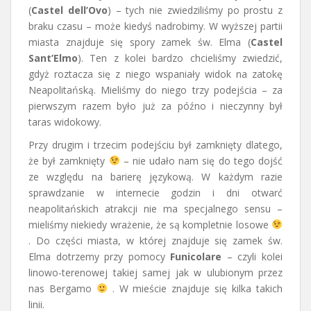
(
Castel dell’Ovo
) – tych nie zwiedziliśmy po prostu z
braku czasu – może kiedyś nadrobimy. W wyższej partii
miasta znajduje się spory zamek św. Elma (
Castel
Sant’Elmo
). Ten z kolei bardzo chcieliśmy zwiedzić,
gdyż roztacza się z niego wspaniały widok na zatokę
Neapolitańską. Mieliśmy do niego trzy podejścia – za
pierwszym razem było już za późno i nieczynny był
taras widokowy.
Przy drugim i trzecim podejściu był zamknięty dlatego,
że był zamknięty
– nie udało nam się do tego dojść
ze względu na barierę językową. W każdym razie
sprawdzanie w internecie godzin i dni otwarć
neapolitańskich atrakcji nie ma specjalnego sensu –
mieliśmy niekiedy wrażenie, że są kompletnie losowe
. Do części miasta, w której znajduje się zamek św.
Elma dotrzemy przy pomocy
Funicolare
– czyli kolei
linowo-terenowej takiej samej jak w ulubionym przez
nas Bergamo
. W mieście znajduje się kilka takich
linii.