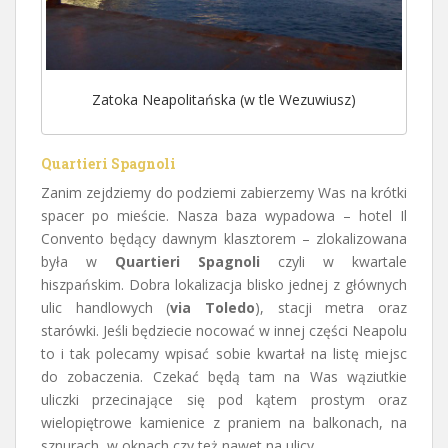
Zatoka Neapolitańska (w tle Wezuwiusz)
Quartieri Spagnoli
Zanim zejdziemy do podziemi zabierzemy Was na krótki
spacer po mieście. Nasza baza wypadowa – hotel Il
Convento będący dawnym klasztorem – zlokalizowana
była w
Quartieri Spagnoli
czyli w kwartale
hiszpańskim. Dobra lokalizacja blisko jednej z głównych
ulic handlowych (
via Toledo
), stacji metra oraz
starówki. Jeśli będziecie nocować w innej części Neapolu
to i tak polecamy wpisać sobie kwartał na listę miejsc
do zobaczenia. Czekać będą tam na Was wąziutkie
uliczki przecinające się pod kątem prostym oraz
wielopiętrowe kamienice z praniem na balkonach, na
sznurach, w oknach czy też nawet na ulicy.