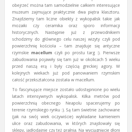
obejrzeć można tam samodzielnie całkiem interesujące
muzeum zajmujące praktycznie dwa piętra klasztoru.
Znajdziemy tam liczne obiekty z wykopalisk takie jak
mozaiki czy ceramika oraz sporo informacji
historycznych. Następnie już z przewodnikiem
schodzimy do głównego celu naszej wizyty czyli pod
powierzchnię kościoła – tam znajduje się antyczne
rzymskie
macellum
czyli po prostu targ :). Pierwsze
zabudowania pojawiły się tam już w okolicach 5 wieku
przed naszą erą i były częścią greckiej agory. W
kolejnych wiekach już pod panowaniem rzymskim
całość przekształcona została w macellum.
To fascynujące miejsce zostało udostępnione po wielu
latach intensywnych wykopalisk. Kilka metrów pod
powierzchnią obecnego Neapolu spacerujemy po
terenie rzymskiego rynku :). Są tam świetnie zachowane
(jak na swój wiek oczywiście) wykładane kamieniem
ulice oraz zabudowania, w których znajdowały się
sklepy, jadłodajnie czy też pralnia. Na wyciągnięcie dłoni