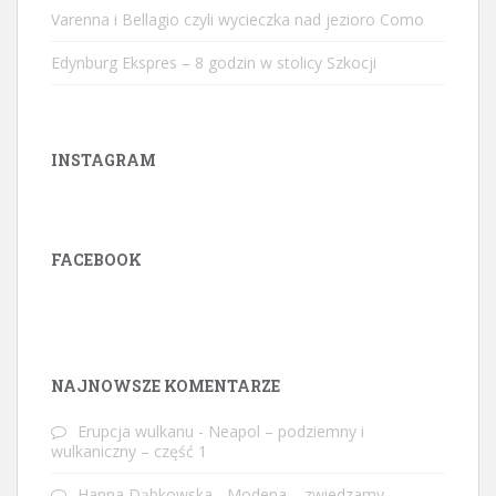
Varenna i Bellagio czyli wycieczka nad jezioro Como
Edynburg Ekspres – 8 godzin w stolicy Szkocji
INSTAGRAM
FACEBOOK
W
or
dP
re
ss
ga
ll
er
y
pl
ug
in
NAJNOWSZE KOMENTARZE
Erupcja wulkanu
-
Neapol – podziemny i
wulkaniczny – część 1
Hanna Dąbkowska
-
Modena – zwiedzamy