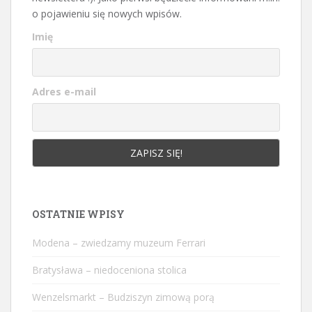
o pojawieniu się nowych wpisów.
Imię
Adres e-mail
OSTATNIE WPISY
Modena – zwiedzamy muzeum Ferrari
Bratysława – niedoceniona stolica
Wenzelsmarkt – Budziszyn zimową porą