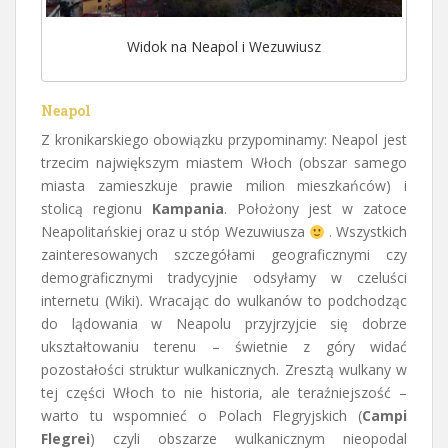
Widok na Neapol i Wezuwiusz
Neapol
Z kronikarskiego obowiązku przypominamy: Neapol jest
trzecim największym miastem Włoch (obszar samego
miasta zamieszkuje prawie milion mieszkańców) i
stolicą regionu
Kampania
. Położony jest w zatoce
Neapolitańskiej oraz u stóp Wezuwiusza
. Wszystkich
zainteresowanych szczegółami geograficznymi czy
demograficznymi tradycyjnie odsyłamy w czeluści
internetu (Wiki). Wracając do wulkanów to podchodząc
do lądowania w Neapolu przyjrzyjcie się dobrze
ukształtowaniu terenu – świetnie z góry widać
pozostałości struktur wulkanicznych. Zresztą wulkany w
tej części Włoch to nie historia, ale teraźniejszość –
warto tu wspomnieć o Polach Flegryjskich (
Campi
Flegrei
) czyli obszarze wulkanicznym nieopodal