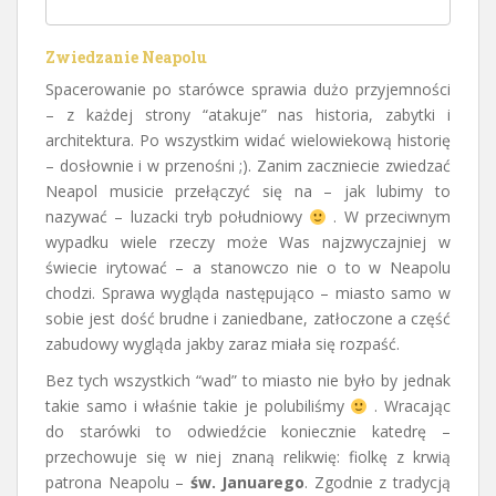
Zwiedzanie Neapolu
Spacerowanie po starówce sprawia dużo przyjemności
– z każdej strony “atakuje” nas historia, zabytki i
architektura. Po wszystkim widać wielowiekową historię
– dosłownie i w przenośni ;). Zanim zaczniecie zwiedzać
Neapol musicie przełączyć się na – jak lubimy to
nazywać – luzacki tryb południowy
. W przeciwnym
wypadku wiele rzeczy może Was najzwyczajniej w
świecie irytować – a stanowczo nie o to w Neapolu
chodzi. Sprawa wygląda następująco – miasto samo w
sobie jest dość brudne i zaniedbane, zatłoczone a część
zabudowy wygląda jakby zaraz miała się rozpaść.
Bez tych wszystkich “wad” to miasto nie było by jednak
takie samo i właśnie takie je polubiliśmy
. Wracając
do starówki to odwiedźcie koniecznie katedrę –
przechowuje się w niej znaną relikwię: fiolkę z krwią
patrona Neapolu –
św. Januarego
. Zgodnie z tradycją