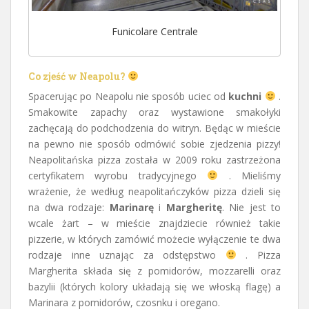
Funicolare Centrale
Co zjeść w Neapolu?
Spacerując po Neapolu nie sposób uciec od
kuchni
.
Smakowite zapachy oraz wystawione smakołyki
zachęcają do podchodzenia do witryn. Będąc w mieście
na pewno nie sposób odmówić sobie zjedzenia pizzy!
Neapolitańska pizza została w 2009 roku zastrzeżona
certyfikatem wyrobu tradycyjnego
. Mieliśmy
wrażenie, że według neapolitańczyków pizza dzieli się
na dwa rodzaje:
Marinarę
i
Margheritę
. Nie jest to
wcale żart – w mieście znajdziecie również takie
pizzerie, w których zamówić możecie wyłączenie te dwa
rodzaje inne uznając za odstępstwo
. Pizza
Margherita składa się z pomidorów, mozzarelli oraz
bazylii (których kolory układają się we włoską flagę) a
Marinara z pomidorów, czosnku i oregano.