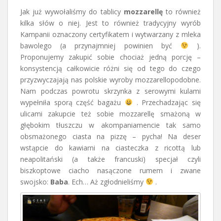
Jak już wywołaliśmy do tablicy
mozzarellę
to również
kilka słów o niej. Jest to również tradycyjny wyrób
Kampanii oznaczony certyfikatem i wytwarzany z mleka
bawolego (a przynajmniej powinien być
).
Proponujemy zakupić sobie chociaż jedną porcję –
konsystencją całkowicie różni się od tego do czego
przyzwyczajają nas polskie wyroby mozzarellopodobne.
Nam podczas powrotu skrzynka z serowymi kulami
wypełniła sporą część bagażu
. Przechadzając się
ulicami zakupcie też sobie mozzarellę smażoną w
głębokim tłuszczu w akompaniamencie tak samo
obsmażonego ciasta na pizzę – pycha! Na deser
wstąpcie do kawiarni na ciasteczka z ricottą lub
neapolitański (a także francuski) specjał czyli
biszkoptowe ciacho nasączone rumem i zwane
swojsko:
Baba
. Ech… Aż zgłodnieliśmy
.