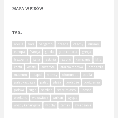
MAPA WPISÓW
TAGI
apulia
bari
bergamo
brescia
czechy
duomo
europa
francja
garda
gran canaria
grecja
hiszpania
italia
jaskinia
jezioro
kampania
klify
korfu
kwiaty
lanzarote
latarnia morska
lombardia
muzeum
neapol
niemcy
ołomuniec
paella
paleokastritsa
pałac
plaża
podróże
podziemia
polska
rugia
sardina
stare miasto
unesco
weekend
wezuwiusz
wulkan
wyspa
wyspy kanaryjskie
włochy
zamek
zwiedzanie