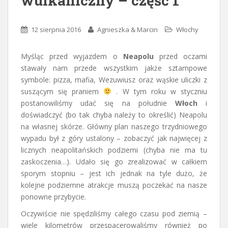
wulkaniczny – część 1
12 sierpnia 2016
Agnieszka & Marcin
Włochy
Myśląc przed wyjazdem o
Neapolu
przed oczami
stawały nam przede wszystkim jakże sztampowe
symbole: pizza, mafia, Wezuwiusz oraz wąskie uliczki z
suszącym się praniem
. W tym roku w styczniu
postanowiliśmy udać się na południe
Włoch
i
doświadczyć (bo tak chyba należy to określić) Neapolu
na własnej skórze. Główny plan naszego trzydniowego
wypadu był z góry ustalony – zobaczyć jak najwięcej z
licznych neapolitańskich podziemi (chyba nie ma tu
zaskoczenia…). Udało się go zrealizować w całkiem
sporym stopniu – jest ich jednak na tyle dużo, że
kolejne podziemne atrakcje muszą poczekać na nasze
ponowne przybycie.
Oczywiście nie spędziliśmy całego czasu pod ziemią –
wiele kilometrów przespacerowaliśmy również po