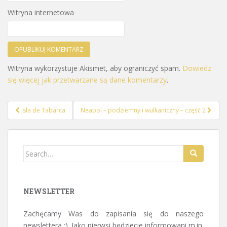
Witryna internetowa
Witryna wykorzystuje Akismet, aby ograniczyć spam.
Dowiedz
się więcej jak przetwarzane są dane komentarzy
.
Isla de Tabarca
Neapol – podziemny i wulkaniczny – część 2
Nawigacja postu
Search for:
NEWSLETTER
Zachęcamy Was do zapisania się do naszego
newslettera :). Jako pierwsi będziecie informowani m.in.