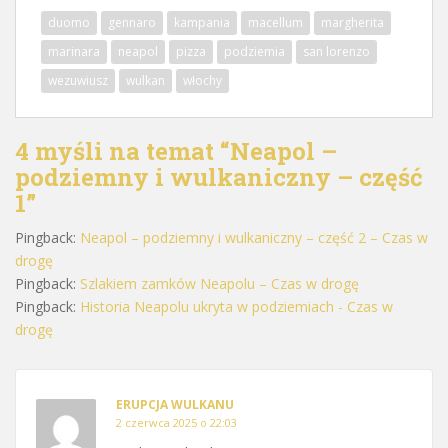
duomo
gennaro
kampania
macellum
margherita
marinara
neapol
pizza
podziemia
san lorenzo
wezuwiusz
wulkan
włochy
4 myśli na temat “
Neapol –
podziemny i wulkaniczny – część
1
”
Pingback:
Neapol – podziemny i wulkaniczny – część 2 – Czas w
drogę
Pingback:
Szlakiem zamków Neapolu – Czas w drogę
Pingback:
Historia Neapolu ukryta w podziemiach - Czas w
drogę
ERUPCJA WULKANU
2 czerwca 2025 o 22:03