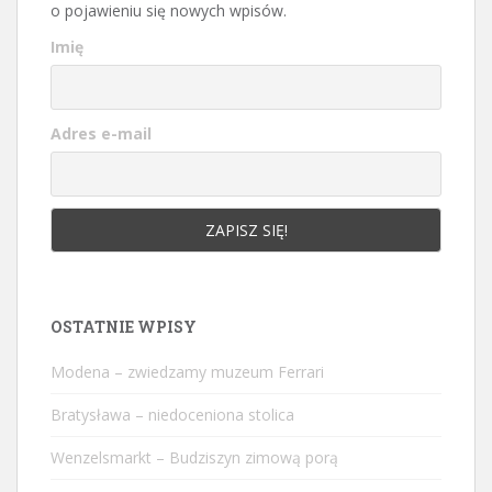
o pojawieniu się nowych wpisów.
Imię
Adres e-mail
OSTATNIE WPISY
Modena – zwiedzamy muzeum Ferrari
Bratysława – niedoceniona stolica
Wenzelsmarkt – Budziszyn zimową porą