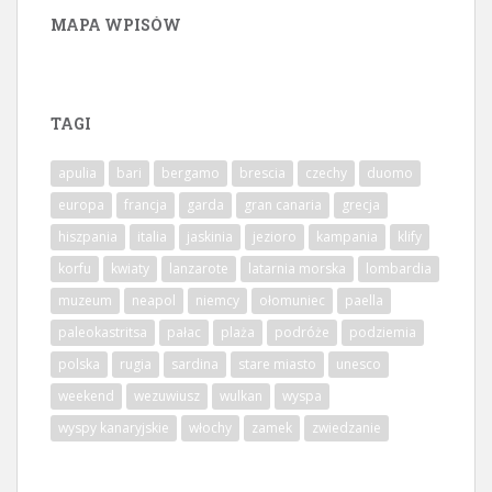
MAPA WPISÓW
TAGI
apulia
bari
bergamo
brescia
czechy
duomo
europa
francja
garda
gran canaria
grecja
hiszpania
italia
jaskinia
jezioro
kampania
klify
korfu
kwiaty
lanzarote
latarnia morska
lombardia
muzeum
neapol
niemcy
ołomuniec
paella
paleokastritsa
pałac
plaża
podróże
podziemia
polska
rugia
sardina
stare miasto
unesco
weekend
wezuwiusz
wulkan
wyspa
wyspy kanaryjskie
włochy
zamek
zwiedzanie