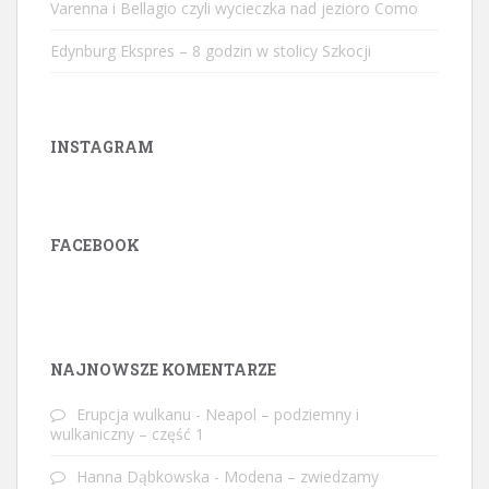
Varenna i Bellagio czyli wycieczka nad jezioro Como
Edynburg Ekspres – 8 godzin w stolicy Szkocji
INSTAGRAM
FACEBOOK
W
or
dP
re
ss
ga
ll
er
y
pl
ug
in
NAJNOWSZE KOMENTARZE
Erupcja wulkanu
-
Neapol – podziemny i
wulkaniczny – część 1
Hanna Dąbkowska
-
Modena – zwiedzamy