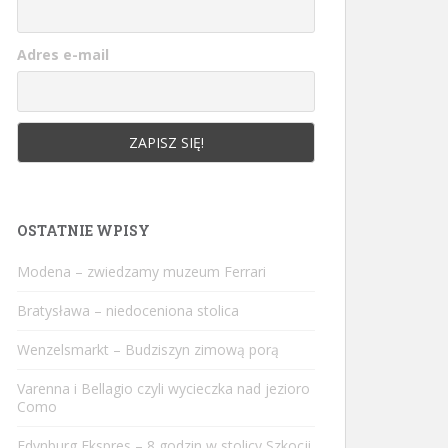
Adres e-mail
OSTATNIE WPISY
Modena – zwiedzamy muzeum Ferrari
Bratysława – niedoceniona stolica
Wenzelsmarkt – Budziszyn zimową porą
Varenna i Bellagio czyli wycieczka nad jezioro
Como
Edynburg Ekspres – 8 godzin w stolicy Szkocji