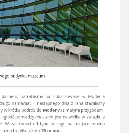
owego budynku muzeum.
d dachem, natrafiliśmy na zlokalizowane w Modenie
 długo namawiać – następnego dnia z rana stawiliśmy
śmy w krótką podróż do
Modeny
(z małymi przygodami,
ległość pomiędzy miastami jest niewielka w związku z
gie. W zależności od typu pociągu na miejsce można
ejazdu to tylko około
25 minut
.