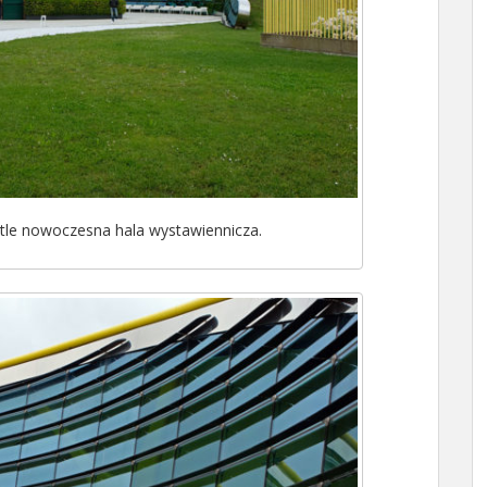
 tle nowoczesna hala wystawiennicza.