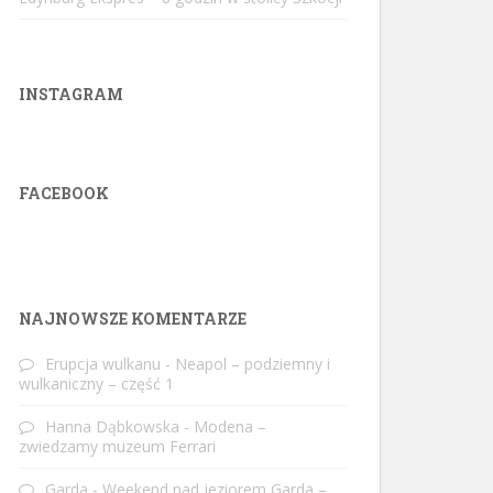
INSTAGRAM
FACEBOOK
W
or
dP
re
ss
ga
ll
er
y
pl
ug
in
NAJNOWSZE KOMENTARZE
Erupcja wulkanu
-
Neapol – podziemny i
wulkaniczny – część 1
Hanna Dąbkowska
-
Modena –
zwiedzamy muzeum Ferrari
Garda
-
Weekend nad jeziorem Garda –