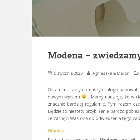
Modena – zwiedzamy
5 stycznia 2020
Agnieszka & Marcin
Ostatnimi czasy na naszym blogu panował 
nowym wpisem
. Mamy nadzieję, że w cią
znacznie bardziej regularnie. Tym razem c
Będzie to niestety przybliżenie bardzo pobie
że zachęci Was ona do odwiedzenia tego wło
Modena
Pomysł na wyjazd do
Modeny
pojawił s