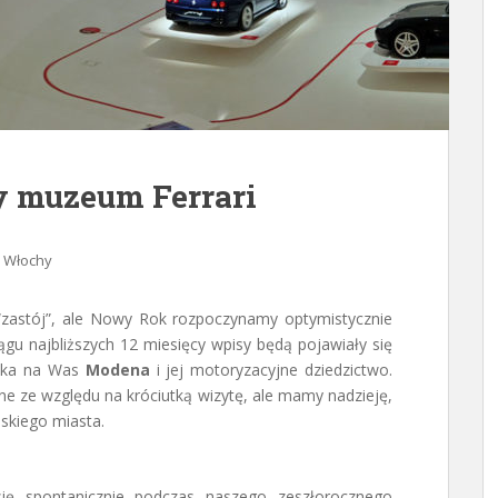
 muzeum Ferrari
Włochy
“zastój”, ale Nowy Rok rozpoczynamy optymistycznie
gu najbliższych 12 miesięcy wpisy będą pojawiały się
zeka na Was
Modena
i jej motoryzacyjne dziedzictwo.
żne ze względu na króciutką wizytę, ale mamy nadzieję,
skiego miasta.
ię spontanicznie podczas naszego zeszłorocznego