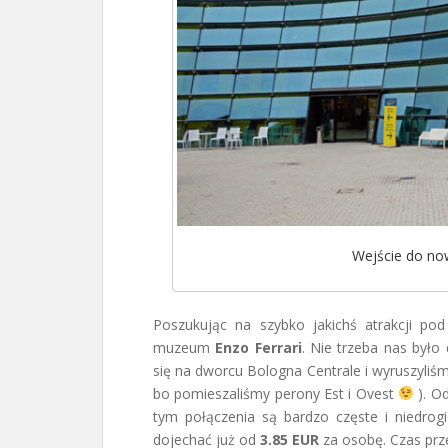
Wejście do n
Poszukując na szybko jakichś atrakcji po
muzeum
Enzo Ferrari
. Nie trzeba nas było
się na dworcu Bologna Centrale i wyruszyli
bo pomieszaliśmy perony Est i Ovest
). Od
tym połączenia są bardzo częste i niedro
dojechać już od
3.85 EUR
za osobę. Czas prz