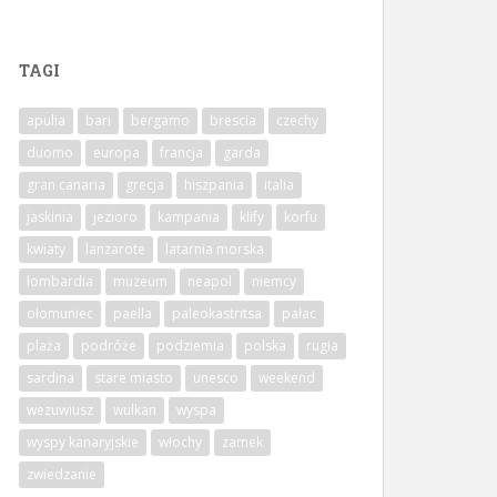
TAGI
apulia
bari
bergamo
brescia
czechy
duomo
europa
francja
garda
gran canaria
grecja
hiszpania
italia
jaskinia
jezioro
kampania
klify
korfu
kwiaty
lanzarote
latarnia morska
lombardia
muzeum
neapol
niemcy
ołomuniec
paella
paleokastritsa
pałac
plaża
podróże
podziemia
polska
rugia
sardina
stare miasto
unesco
weekend
wezuwiusz
wulkan
wyspa
wyspy kanaryjskie
włochy
zamek
zwiedzanie