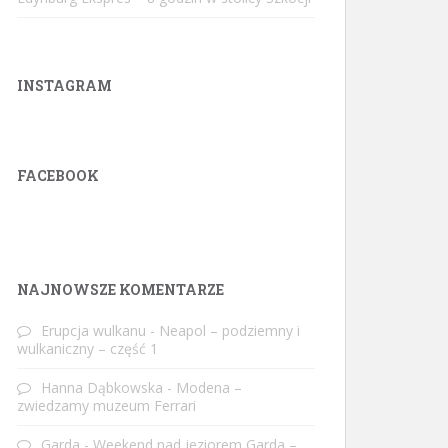
INSTAGRAM
FACEBOOK
W
or
dP
re
ss
ga
ll
er
y
pl
ug
in
NAJNOWSZE KOMENTARZE
Erupcja wulkanu
-
Neapol – podziemny i
wulkaniczny – część 1
Hanna Dąbkowska
-
Modena –
zwiedzamy muzeum Ferrari
Garda
-
Weekend nad jeziorem Garda –