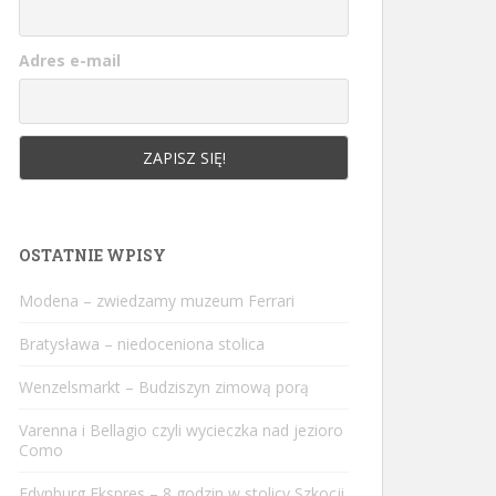
Adres e-mail
OSTATNIE WPISY
Modena – zwiedzamy muzeum Ferrari
Bratysława – niedoceniona stolica
Wenzelsmarkt – Budziszyn zimową porą
Varenna i Bellagio czyli wycieczka nad jezioro
Como
Edynburg Ekspres – 8 godzin w stolicy Szkocji