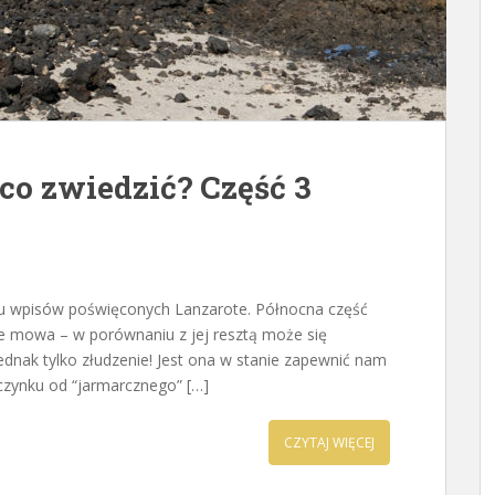
 co zwiedzić? Część 3
lu wpisów poświęconych Lanzarote. Północna część
ie mowa – w porównaniu z jej resztą może się
jednak tylko złudzenie! Jest ona w stanie zapewnić nam
oczynku od “jarmarcznego” […]
CZYTAJ WIĘCEJ