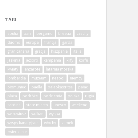
TAGI
apulia
bari
bergamo
brescia
czechy
duomo
europa
francja
garda
gran canaria
grecja
hiszpania
italia
jaskinia
jezioro
kampania
klify
korfu
kwiaty
lanzarote
latarnia morska
lombardia
muzeum
neapol
niemcy
ołomuniec
paella
paleokastritsa
pałac
plaża
podróże
podziemia
polska
rugia
sardina
stare miasto
unesco
weekend
wezuwiusz
wulkan
wyspa
wyspy kanaryjskie
włochy
zamek
zwiedzanie