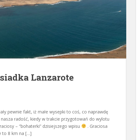
ąsiadka Lanzarote
ły pewnie fakt, iż małe wysepki to coś, co naprawdę
a nasza radość, kiedy w trakcie przygotowań do wylotu
raciosy – “bohaterki” dzisiejszego wpisu
. Graciosa
y to 8 km na […]