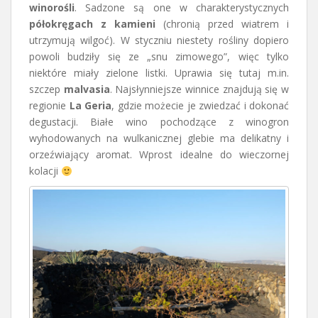
winorośli
. Sadzone są one w charakterystycznych
półokręgach z kamieni
(chronią przed wiatrem i
utrzymują wilgoć). W styczniu niestety rośliny dopiero
powoli budziły się ze „snu zimowego”, więc tylko
niektóre miały zielone listki. Uprawia się tutaj m.in.
szczep
malvasia
. Najsłynniejsze winnice znajdują się w
regionie
La Geria
, gdzie możecie je zwiedzać i dokonać
degustacji. Białe wino pochodzące z winogron
wyhodowanych na wulkanicznej glebie ma delikatny i
orzeźwiający aromat. Wprost idealne do wieczornej
kolacji