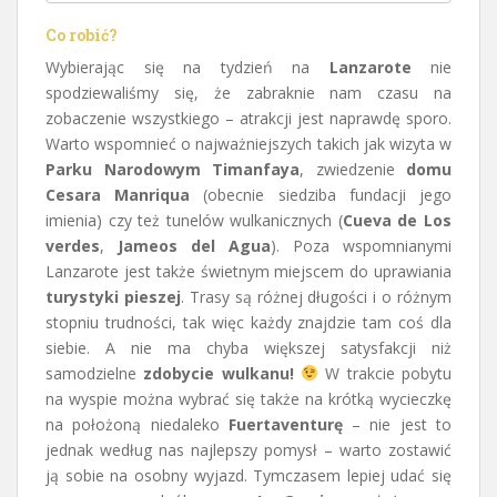
Co robić?
Wybierając się na tydzień na
Lanzarote
nie
spodziewaliśmy się, że zabraknie nam czasu na
zobaczenie wszystkiego – atrakcji jest naprawdę sporo.
Warto wspomnieć o najważniejszych takich jak wizyta w
Parku Narodowym Timanfaya
, zwiedzenie
domu
Cesara Manriqua
(obecnie siedziba fundacji jego
imienia) czy też tunelów wulkanicznych (
Cueva de Los
verdes
,
Jameos del Agua
). Poza wspomnianymi
Lanzarote jest także świetnym miejscem do uprawiania
turystyki pieszej
. Trasy są różnej długości i o różnym
stopniu trudności, tak więc każdy znajdzie tam coś dla
siebie. A nie ma chyba większej satysfakcji niż
samodzielne
zdobycie wulkanu!
W trakcie pobytu
na wyspie można wybrać się także na krótką wycieczkę
na położoną niedaleko
Fuertaventurę
– nie jest to
jednak według nas najlepszy pomysł – warto zostawić
ją sobie na osobny wyjazd. Tymczasem lepiej udać się