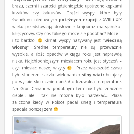
brązu, czerni i szarości gdzieniegdzie upstrzone kępkami
krzaków czy kaktusów. Części wyspy, które były
świadkami niedawnych
potężnych erupcji
z XVIII i XIX
wieku przedstawiają dosłownie krajobraz marsjańsko-
księżycowy. Czy coś takiego może się podobać? Może –
i to bardzo!
Klimat wyspy nazywany jest “
wieczną
wiosną
“. Średnie temperatury nie są przeważnie
wysokie, a ilość opadów w ciągu roku jest naprawdę
niska. Najchłodniejszym miesiącem roku jest styczeń –
czyli miesiąc naszej wizyty
. Przez większość czasu
było słonecznie aczkolwiek bardzo
silny wiatr
hulający
po wyspie skutecznie obniżał odczuwalną temperaturę.
Na Gran Canarii w podobnym terminie było znacznie
cieplej, ale i tak nie można było narzekać… Plaża
zaliczona kiedy w Polsce padał śnieg i temperatura
spadała poniżej zera
.