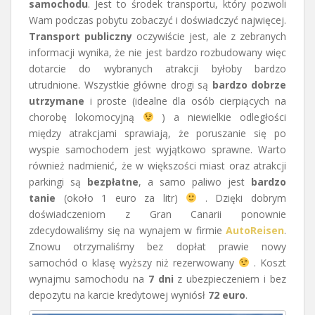
samochodu
. Jest to środek transportu, który pozwoli
Wam podczas pobytu zobaczyć i doświadczyć najwięcej.
Transport publiczny
oczywiście jest, ale z zebranych
informacji wynika, że nie jest bardzo rozbudowany więc
dotarcie do wybranych atrakcji byłoby bardzo
utrudnione. Wszystkie główne drogi są
bardzo dobrze
utrzymane
i proste (idealne dla osób cierpiących na
chorobę lokomocyjną
) a niewielkie odległości
między atrakcjami sprawiają, że poruszanie się po
wyspie samochodem jest wyjątkowo sprawne. Warto
również nadmienić, że w większości miast oraz atrakcji
parkingi są
bezpłatne
, a samo paliwo jest
bardzo
tanie
(około 1 euro za litr)
. Dzięki dobrym
doświadczeniom z Gran Canarii ponownie
zdecydowaliśmy się na wynajem w firmie
AutoReisen
.
Znowu otrzymaliśmy bez dopłat prawie nowy
samochód o klasę wyższy niż rezerwowany
. Koszt
wynajmu samochodu na
7 dni
z ubezpieczeniem i bez
depozytu na karcie kredytowej wyniósł
72 euro
.