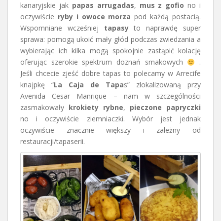
kanaryjskie jak
papas arrugadas
,
mus z gofio
no i
oczywiście
ryby i owoce morza
pod każdą postacią.
Wspomniane wcześniej
tapasy
to naprawdę super
sprawa: pomogą ukoić mały głód podczas zwiedzania a
wybierając ich kilka mogą spokojnie zastąpić kolację
oferując szerokie spektrum doznań smakowych
.
Jeśli chcecie zjeść dobre tapas to polecamy w Arrecife
knajpkę “
La Caja de Tapa
s” zlokalizowaną przy
Avenida Cesar Manrique – nam w szczególności
zasmakowały
krokiety rybne
,
pieczone papryczki
no i oczywiście ziemniaczki. Wybór jest jednak
oczywiście znacznie większy i zależny od
restauracji/tapaserii.