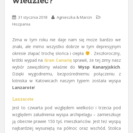
wiedzieć?
31 stycznia 2018
Agnieszka & Marcin
Hiszpania
Zima w tym roku nie daje nam się może bardzo we
znaki, ale mimo wszystko dobrze w tym depresyjnym
okresie złapać trochę słońca i ciepła
. Zeszłoroczny,
krótki wypad na
Gran Canarię
sprawił, że tej zimy nasz
wybór zawęziliśmy właśnie do
Wysp Kanaryjskich
.
Dzięki wygodnemu, bezpośredniemu połączeniu z
lotniska w Katowicach naszym typem została wyspa
Lanzarote
!
Lanzarote
Jest to czwarta pod względem wielkości i trzecia pod
względem zaludnienia wyspa archipelagu – zamieszkuje
ją obecnie prawie 150 tyś. mieszkańców. Jest też wyspą
najbardziej wysuniętą na północ oraz wschód. Stolica