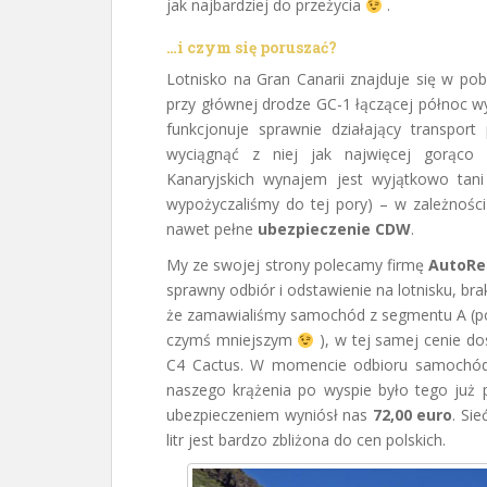
jak najbardziej do przeżycia
.
…i czym się poruszać?
Lotnisko na Gran Canarii znajduje się w po
przy głównej drodze GC-1 łączącej północ wy
funkcjonuje sprawnie działający transport
wyciągnąć z niej jak najwięcej gorąc
Kanaryjskich wynajem jest wyjątkowo tani
wypożyczaliśmy do tej pory) – w zależnoś
nawet pełne
ubezpieczenie CDW
.
My ze swojej strony polecamy firmę
AutoRe
sprawny odbiór i odstawienie na lotnisku, b
że zamawialiśmy samochód z segmentu A (po k
czymś mniejszym
), w tej samej cenie d
C4 Cactus. W momencie odbioru samochód 
naszego krążenia po wyspie było tego już 
ubezpieczeniem wyniósł nas
72,00 euro
. Si
litr jest bardzo zbliżona do cen polskich.