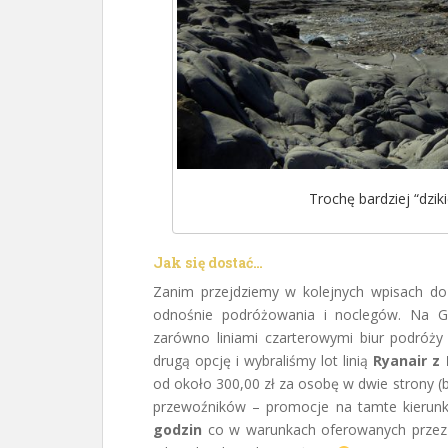
Trochę bardziej “dzikie
Jak się dostać…
Zanim przejdziemy w kolejnych wpisach do 
odnośnie podróżowania i noclegów. Na Gr
zarówno liniami czarterowymi biur podróży 
drugą opcję i wybraliśmy lot linią
Ryanair z
od około 300,00 zł za osobę w dwie strony (
przewoźników – promocje na tamte kierunki
godzin
co w warunkach oferowanych przez ta