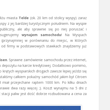
bliżu miasta
Telde
(ok. 20 km od stolicy wyspy) zaraz
spy z jej bardziej turystycznym południem. Na wyspie
 publiczny, ale aby sprawnie się po niej poruszać i
o sugerujemy
wynajem samochodu
! Na Wyspach
 (przynajmniej w porównaniu do miejsc, w których
ci od firmy w podstawowych stawkach znajdziemy już
isen
. Sprawne zamówienie samochodu przez internet,
rak depozytu na karcie kredytowej. Dodatkowo pomimo,
rętych wyspiarskich drogach zawsze lepiej jeździ się
ostaliśmy całkiem pokaźny samochód jakim był Citroen
miał przejechane raptem 1000 km. Po kilku dniach
prawie dwa razy więcej ;). Koszt wynajmu na 5 dni z
eć stacji paliw jest dość dobrze rozbudowana a cena za