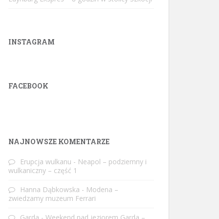
INSTAGRAM
FACEBOOK
W
or
dP
re
ss
ga
ll
er
y
pl
ug
in
NAJNOWSZE KOMENTARZE
Erupcja wulkanu
-
Neapol – podziemny i
wulkaniczny – część 1
Hanna Dąbkowska
-
Modena –
zwiedzamy muzeum Ferrari
Garda
-
Weekend nad jeziorem Garda –