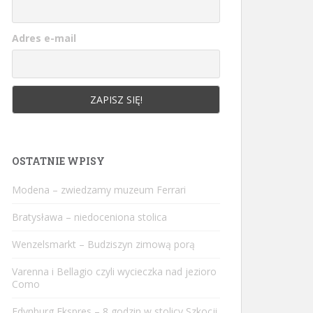
Adres e-mail
OSTATNIE WPISY
Modena – zwiedzamy muzeum Ferrari
Bratysława – niedoceniona stolica
Wenzelsmarkt – Budziszyn zimową porą
Varenna i Bellagio czyli wycieczka nad jezioro
Como
Edynburg Ekspres – 8 godzin w stolicy Szkocji