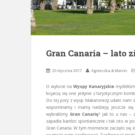
Gran Canaria – lato 
20 stycznia 2017
Agnieszka & Marcin
O wylocie na
Wyspy Kanaryjskie
myśleliśmy
kojarzą się one jedynie z turystycznym ko
Do tej pory z wysp Makaronezji udało nam s
wspominamy i mamy nadzieję jeszcze się 
wybraliśmy
Gran Canarię
? Jak to u nas – 
zapadła bardzo spontanicznie i tak oto w p
Gran Canaria. W tym momencie zaczęło się i
co może nam zaoferować. Zaoferować miała 