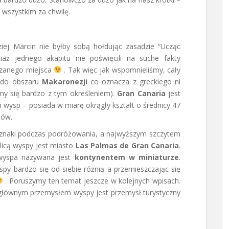
 wszystkim za chwilę.
iej Marcin nie byłby sobą hołdując zasadzie “Ucząc
ż jednego akapitu nie poświęcili na suche fakty
dzanego miejsca
. Tak więc jak wspomnieliśmy, cały
t do obszaru
Makaronezji
co oznacza z greckiego ni
my się bardzo z tym określeniem).
Gran Canaria
jest
h wysp – posiada w miarę okrągły kształt o średnicy 47
ców.
e znaki podczas podróżowania, a najwyższym szczytem
licą wyspy jest miasto
Las Palmas de Gran Canaria
.
 wyspa nazywana jest
kontynentem w miniaturze
.
spy bardzo się od siebie różnią a przemieszczając się
. Poruszymy ten temat jeszcze w kolejnych wpisach.
 głównym przemysłem wyspy jest przemysł turystyczny