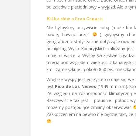
bo zaledwie pięciodniowy – wyjazd. Ale o tym
Kilka słów o Gran Canarii
Nie bylibyśmy oczywiście sobą (może bardz
bawię, bawiąc uczę”
) gdybyśmy chocia
geograficzno-statystyczne dotyczące odwie
archipelag Wysp Kanaryjskich zaliczany jes
mniej ni więcej a Wyspy Szczęśliwe (zgadza
trzecią pod względem wielkości z kanaryjskic
km i zamieszkuje ją około 850 tyś. mieszkań
Wnętrze wyspy jest górzyste co daje się w
jest
Pico de Las Nieves
(1949 m n.p.m). Sto
Ze względu na różnorodność klimatyczną
Rzeczywiście tak jest – południe i północ wy
możemy postępujące zmiany obserwować
Zaskoczeniem na pewno nie będzie fakt, że
.