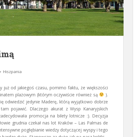
zimą
Hiszpania
 już od jakiegoś czasu, pomimo faktu, że większości
mbinatem plażowym (którym oczywiście również są
).
ię odwiedzić jedynie Maderę, którą wyjątkowo dobrze
tam pojawić. Dlaczego akurat z Wysp Kanaryjskich
zadecydowała promocja na bilety lotnicze :). Decyzja
ołowie grudnia czekał nas lot Kraków – Las Palmas de
ntensywne pogłębianie wiedzy dotyczącej wyspy i tego
bardzo dużo. Stanowczo za dużo jak na nasz krótki –