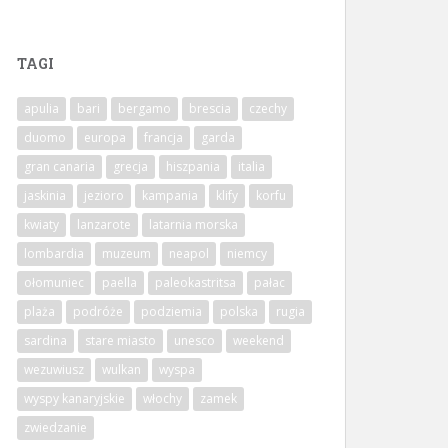
TAGI
apulia
bari
bergamo
brescia
czechy
duomo
europa
francja
garda
gran canaria
grecja
hiszpania
italia
jaskinia
jezioro
kampania
klify
korfu
kwiaty
lanzarote
latarnia morska
lombardia
muzeum
neapol
niemcy
ołomuniec
paella
paleokastritsa
pałac
plaża
podróże
podziemia
polska
rugia
sardina
stare miasto
unesco
weekend
wezuwiusz
wulkan
wyspa
wyspy kanaryjskie
włochy
zamek
zwiedzanie