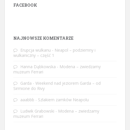
FACEBOOK
W
or
dP
re
ss
ga
ll
er
y
pl
ug
in
NAJNOWSZE KOMENTARZE
Erupcja wulkanu
-
Neapol – podziemny i
wulkaniczny – część 1
Hanna Dąbkowska
-
Modena – zwiedzamy
muzeum Ferrari
Garda
-
Weekend nad jeziorem Garda – od
Sirmione do Rivy
aaabbb
-
Szlakiem zamków Neapolu
Ludwik Grabowski
-
Modena – zwiedzamy
muzeum Ferrari