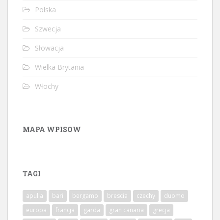
Polska
Szwecja
Słowacja
Wielka Brytania
Włochy
MAPA WPISÓW
TAGI
apulia
bari
bergamo
brescia
czechy
duomo
europa
francja
garda
gran canaria
grecja