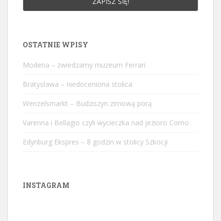
OSTATNIE WPISY
Modena – zwiedzamy muzeum Ferrari
Bratysława – niedoceniona stolica
Wenzelsmarkt – Budziszyn zimową porą
Varenna i Bellagio czyli wycieczka nad jezioro Como
Edynburg Ekspres – 8 godzin w stolicy Szkocji
INSTAGRAM