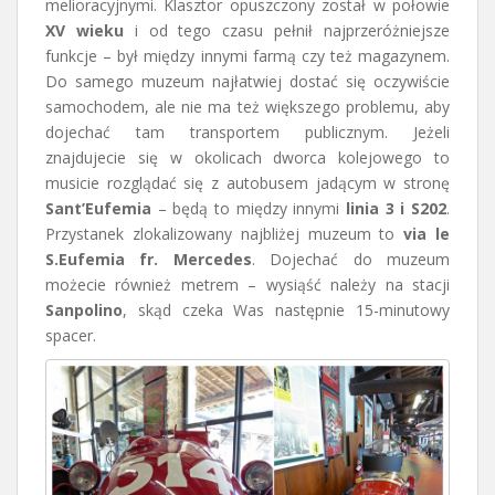
melioracyjnymi. Klasztor opuszczony został w połowie
XV wieku
i od tego czasu pełnił najprzeróżniejsze
funkcje – był między innymi farmą czy też magazynem.
Do samego muzeum najłatwiej dostać się oczywiście
samochodem, ale nie ma też większego problemu, aby
dojechać tam transportem publicznym. Jeżeli
znajdujecie się w okolicach dworca kolejowego to
musicie rozglądać się z autobusem jadącym w stronę
Sant’Eufemia
– będą to między innymi
linia 3 i S202
.
Przystanek zlokalizowany najbliżej muzeum to
via le
S.Eufemia fr. Mercedes
. Dojechać do muzeum
możecie również metrem – wysiąść należy na stacji
Sanpolino
, skąd czeka Was następnie 15-minutowy
spacer.