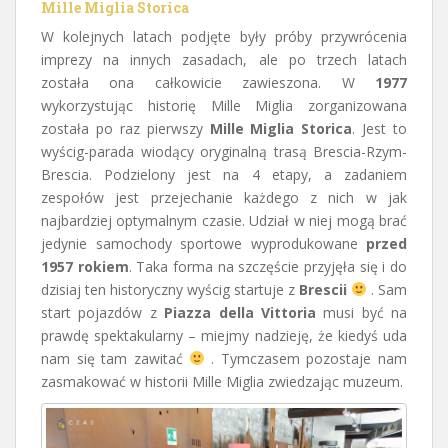
Mille Miglia
Storica
W kolejnych latach podjęte były próby przywrócenia
imprezy na innych zasadach, ale po trzech latach
została ona całkowicie zawieszona. W
1977
wykorzystując historię Mille Miglia zorganizowana
została po raz pierwszy
Mille Miglia Storica
. Jest to
wyścig-parada wiodący oryginalną trasą Brescia-Rzym-
Brescia. Podzielony jest na 4 etapy, a zadaniem
zespołów jest przejechanie każdego z nich w jak
najbardziej optymalnym czasie. Udział w niej mogą brać
jedynie samochody sportowe wyprodukowane
przed
1957 rokiem
. Taka forma na szczęście przyjęła się i do
dzisiaj ten historyczny wyścig startuje z
Brescii
. Sam
start pojazdów z
Piazza della Vittoria
musi być na
prawdę spektakularny – miejmy nadzieję, że kiedyś uda
nam się tam zawitać
. Tymczasem pozostaje nam
zasmakować w historii Mille Miglia zwiedzając muzeum.