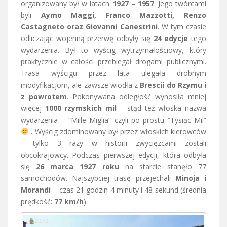
organizowany był w latach
1927 – 1957
. Jego twórcami
byli
Aymo Maggi, Franco Mazzotti, Renzo
Castagneto oraz Giovanni Canestrini
. W tym czasie
odliczając wojenną przerwę odbyły się
24 edycje
tego
wydarzenia. Był to wyścig wytrzymałościowy, który
praktycznie w całości przebiegał drogami publicznymi.
Trasa wyścigu przez lata ulegała drobnym
modyfikacjom, ale zawsze wiodła z
Brescii do Rzymu i
z powrotem
. Pokonywana odległość wynosiła mniej
więcej
1000 rzymskich mil
– stąd też włoska nazwa
wydarzenia – “Mille Miglia” czyli po prostu “Tysiąc Mil”
. Wyścig zdominowany był przez włoskich kierowców
– tylko 3 razy w historii zwycięzcami zostali
obcokrajowcy. Podczas pierwszej edycji, która odbyła
się
26 marca 1927 roku
na starcie stanęło 77
samochodów. Najszybciej trasę przejechali
Minoja i
Morandi
– czas 21 godzin 4 minuty i 48 sekund (średnia
prędkość:
77 km/h
).