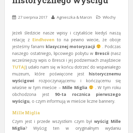
historycznego wyścigu
27 sierpnia 2017
Agnieszka & Marcin
Włochy
Jeżeli śledzicie nasze wpisy i czytaliście kiedyś naszą
relację z
Eindhoven
to na pewno wiecie, że oboje
jesteśmy fanami
klasycznej motoryzacji
. Podczas
naszego ostatniego, lipcowego pobytu w
Brescii
(nasz
wcześniejszy wpis o Brescii i jej podziemiach znajdziecie
TUTAJ
) udało nam się w końcu dotrzeć do wspaniałego
muzeum, które poświęcone jest
historycznemu
wyścigowi
rozpoczynającemu i kończącemu się
właśnie w tym mieście –
Mille Miglia
. W tym roku
obchodzona jest
90-ta rocznica pierwszego
wyścigu
, o czym informują w mieście liczne bannery.
Mille Miglia
Czym jest i przede wszystkim czym był
wyścig Mille
Miglia
? Wyścig ten w oryginalnym wydaniu