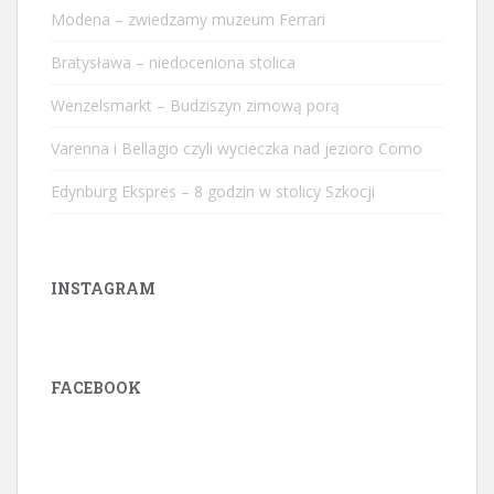
Modena – zwiedzamy muzeum Ferrari
Bratysława – niedoceniona stolica
Wenzelsmarkt – Budziszyn zimową porą
Varenna i Bellagio czyli wycieczka nad jezioro Como
Edynburg Ekspres – 8 godzin w stolicy Szkocji
INSTAGRAM
FACEBOOK
W
or
dP
re
ss
ga
ll
er
y
pl
ug
in