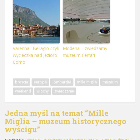
Varenna i Bellagio czyli
Modena – zwiedzamy
wycieczka nad jezioro
muzeum Ferrari
Como
brescia
europa
lombardia
mille miglia
muzeum
weekend
włochy
zwiedzanie
Jedna myśl na temat “
Mille
Miglia – muzeum historycznego
wyścigu
”