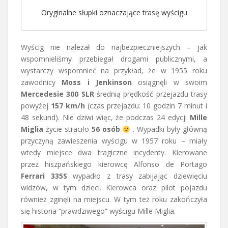
Oryginalne słupki oznaczające trasę wyścigu
Wyścig nie należał do najbezpieczniejszych – jak
wspomnieliśmy przebiegał drogami publicznymi, a
wystarczy wspomnieć na przykład, że w 1955 roku
zawodnicy
Moss i Jenkinson
osiągnęli w swoim
Mercedesie 300 SLR
średnią prędkość przejazdu trasy
powyżej
157 km/h
(czas przejazdu: 10 godzin 7 minut i
48 sekund). Nie dziwi więc, że podczas 24 edycji
Mille
Miglia
życie straciło
56 osób
. Wypadki były główną
przyczyną zawieszenia wyścigu w 1957 roku – miały
wtedy miejsce dwa tragiczne incydenty. Kierowane
przez hiszpańskiego kierowcę Alfonso de Portago
Ferrari 335S
wypadło z trasy zabijając dziewięciu
widzów, w tym dzieci. Kierowca oraz pilot pojazdu
również zginęli na miejscu. W tym też roku zakończyła
się historia “prawdziwego” wyścigu Mille Miglia.